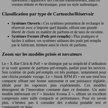
fidèlement l’apparence des chichas traditionnelles, mais en
version réduite et électronique, pour un style authentique.
Classification par type de Cartouche/Réservoir
Systèmes Ouverts :
Ces systèmes permettent de recharger le
réservoir avec n’importe quel liquide, offrant une grande
liberté de choix en matière de parfums et de taux de nicotine.
Systèmes Fermés (Pods pré-remplis) :
Plus pratiques et
faciles à utiliser, ces systèmes utilisent des pods pré-remplis
par le fabricant, limitant ainsi le choix de parfums.
Zoom sur les modèles prisés et novateurs
Le « X-Bar Click & Puff » se distingue par sa simplicité d’utilisation
et sa vaste gamme de parfums pré-remplis, parfait pour les novices.
Son système de pods pré-remplis est très pratique, notamment pour
une chicha portable voyage. Le « Smok RPM 85 » est une mod box
compacte offrant une bonne autonomie et une puissance réglable,
idéale pour les vapoteurs plus expérimentés. Ces modèles
témoignent de l’innovation constante dans ce domaine. Un autre
modèle intéressant est l’ « Innokin Kroma Z », offrant un excellent
compromis entre taille compacte et performance. Pour en savoir
plus, n’hésitez pas à consulter des e-shisha portable test et
comparatifs en ligne.