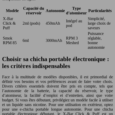
Capacité du
Type
Modèle
Autonomie
Particularités
réservoir
d’atomiseur
X-Bar
Simplicité,
Intégré au
Click &
2ml (pods)
450mAh
large choix de
pod
Puff
saveurs
Puissance
Smok
RPM 3
réglable,
6ml
3000mAh
RPM 85
Meshed
bonne
autonomie
Choisir sa chicha portable électronique :
les critères indispensables
Face à la multitude de modèles disponibles, il est primordial de
définir vos besoins et vos préférences avant de faire votre choix.
Divers critères essentiels doivent être pris en compte, tels que
l’autonomie de la batterie, la capacité du réservoir, le type
d’atomiseur, la facilité d’emploi et d’entretien, ainsi que votre
budget. Si vous êtes débutant, privilégiez un modèle facile à utiliser
et un liquide sans nicotine. Pour une utilisation en extérieur, optez
pour une e-chicha portable longue autonomie. Pour une chicha
portable électronique débutant, le X-Bar Click & Puff est un