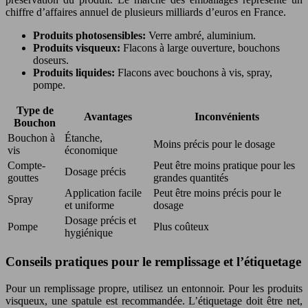
chiffre d’affaires annuel de plusieurs milliards d’euros en France.
Produits photosensibles:
Verre ambré, aluminium.
Produits visqueux:
Flacons à large ouverture, bouchons
doseurs.
Produits liquides:
Flacons avec bouchons à vis, spray,
pompe.
Type de
Avantages
Inconvénients
Bouchon
Bouchon à
Étanche,
Moins précis pour le dosage
vis
économique
Compte-
Peut être moins pratique pour les
Dosage précis
gouttes
grandes quantités
Application facile
Peut être moins précis pour le
Spray
et uniforme
dosage
Dosage précis et
Pompe
Plus coûteux
hygiénique
Conseils pratiques pour le remplissage et l’étiquetage
Pour un remplissage propre, utilisez un entonnoir. Pour les produits
visqueux, une spatule est recommandée. L’étiquetage doit être net,