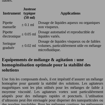
fiables.
Justesse
Instrument
typique
Applications
(50 ml)
Pipette
Dosage de liquides aqueux ou organiques
± 0.1 ml
manuelle
non visqueux.
Pipette
Dosage automatisé et reproductible de
± 0.05 ml
électronique
liquides variés.
Dosage de liquides visqueux ou de faibles
Seringue
± 0.02 ml
volumes, particulièrement utile en mélange
graduée
microfluidique.
Equipements de mélange & agitation : une
homogénéisation optimale pour la stabilité des
solutions
Une fois les composants dosés, il est impératif d’assurer un mélange
homogène pour garantir la stabilité des solutions. Les agitateurs
magnétiques sont les plus utilisés pour les mélanges de faible à
moyenne viscosité. Les agitateurs vortex sont particulièrement
adaptés pour des mélanges rapides et ponctuels. L’utilisation
d’ultrasons peut être envisagée pour disperser des nanoparticules ou
des poudres insolubles. Pour les mélanges continus, les mélangeurs