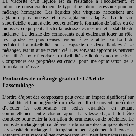
La viscosité d’un liquide est sa résistance à l’écoulement, et
influence considérablement le type d’agitation nécessaire pour un
mélange homogène. Les liquides plus visqueux nécessitent une
agitation plus intense et des agitateurs adaptés. La tension
superficielle, quant à elle, peut entraîner la formation de bulles ou de
mousses, ce qui peut affecter la justesse des mesures et la stabilité du
mélange. La densité des composants peut également jouer un rôle,
les liquides les plus denses tendant à se stratifier au fond du
récipient. La miscibilité, ou la capacité de deux liquides à se
mélanger, est un autre facteur clé. Des solvants appropriés peuvent
être utilisés pour favoriser la miscibilité de liquides non miscibles.
Comprendre ces propriétés est crucial pour une optimisation de la
formulation réussie.
Protocoles de mélange graduel : L’Art de
l’assemblage
L’ordre d’ajout des composants peut avoir un impact significatif sur
la stabilité et l’homogénéité du mélange. Il est souvent préférable
d’ajouter les composants en petites quantités, en agitant
continuellement entre chaque ajout. La vitesse d’ajout doit être
contrôlée pour éviter la formation de grumeaux ou de précipités. Le
temps de mélange optimal dépend de la nature des composants et de
la viscosité du mélange. La température peut également influencer la
solubilité et la viscosité des composants, et il peut être nécessaire de