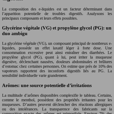
La composition des e-liquides est un facteur déterminant dans
l’apparition potentielle de troubles digestifs. Analysons les
principaux composants et leurs effets possibles.
Glycérine végétale (VG) et propylène glycol (PG): un
duo ambigu
La glycérine végétale (VG), un composant principal de nombreux e-
liquides, possède un effet laxatif léger à forte dose. Une
consommation excessive peut ainsi entraîner des diarrhées. Le
propylène glycol (PG), quant à lui, peut irriter la muqueuse
digestive, déclenchant nausées, douleurs abdominales et brûlures
d’estomac chez certaines personnes. On estime que près de 10% des
vapoteurs rapportent des inconforts digestifs liés au PG. La
sensibilité individuelle varie grandement.
Arômes: une source potentielle d’irritations
La multitude d’arômes disponibles complexifie le tableau. Certains,
comme le menthol, possèdent des propriétés irritantes pour les
muqueuses. D’autres peuvent déclencher des réactions allergiques
ou des intolérances. La transparence des fabricants sur la
composition exacte des arômes est primordiale. Environ 7% des