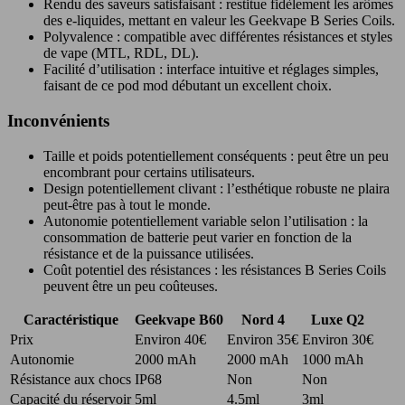
Rendu des saveurs satisfaisant : restitue fidèlement les arômes
des e-liquides, mettant en valeur les Geekvape B Series Coils.
Polyvalence : compatible avec différentes résistances et styles
de vape (MTL, RDL, DL).
Facilité d’utilisation : interface intuitive et réglages simples,
faisant de ce pod mod débutant un excellent choix.
Inconvénients
Taille et poids potentiellement conséquents : peut être un peu
encombrant pour certains utilisateurs.
Design potentiellement clivant : l’esthétique robuste ne plaira
peut-être pas à tout le monde.
Autonomie potentiellement variable selon l’utilisation : la
consommation de batterie peut varier en fonction de la
résistance et de la puissance utilisées.
Coût potentiel des résistances : les résistances B Series Coils
peuvent être un peu coûteuses.
Caractéristique
Geekvape B60
Nord 4
Luxe Q2
Prix
Environ 40€
Environ 35€
Environ 30€
Autonomie
2000 mAh
2000 mAh
1000 mAh
Résistance aux chocs
IP68
Non
Non
Capacité du réservoir
5ml
4.5ml
3ml